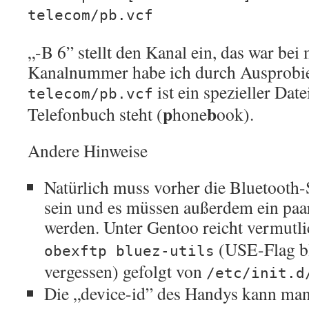
telecom/pb.vcf
„-B 6” stellt den Kanal ein, das war bei 
Kanalnummer habe ich durch Ausprobie
ist ein spezieller Dat
telecom/pb.vcf
p
b
Telefonbuch steht (
hone
ook).
Andere Hinweise
Natürlich muss vorher die Bluetooth-S
sein und es müssen außerdem ein paa
werden. Unter Gentoo reicht vermutli
(USE-Flag bl
obexftp bluez-utils
vergessen) gefolgt von
/etc/init.d
Die „device-id” des Handys kann ma