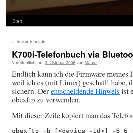
Start
←
lecker Bionade
K700i-Telefonbuch via Bluetoo
Veröffentlicht am
3. Oktober 2006
von
Marcel
Endlich kann ich die Firmware meines 
weil ich es (mit Linux) geschafft habe,
sichern. Der
entscheidende Hinweis
ist 
obexftp zu verwenden.
Mit dieser Zeile kopiert man das Telef
obexftp -b [<device -id>] -B 6 