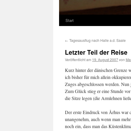
Start
←
Tagesausflug nach Halle a.d. Saale
Letzter Teil der Reise
Veröffentlicht am
19. August 2007
von
Ma
Kurz hinter der dänischen Grenze 
ich bisher für mich allein okkupie
Zuges abgeschlossen werden. Nun ja
Zum Glück stieg er eine Stunde vo
die Sitze legen (die Armlehnen ließ
Der erste Eindruck von Århus war 
unangenehm, auch wenn man mehr Ba
noch ein, dass man das Küstenklim