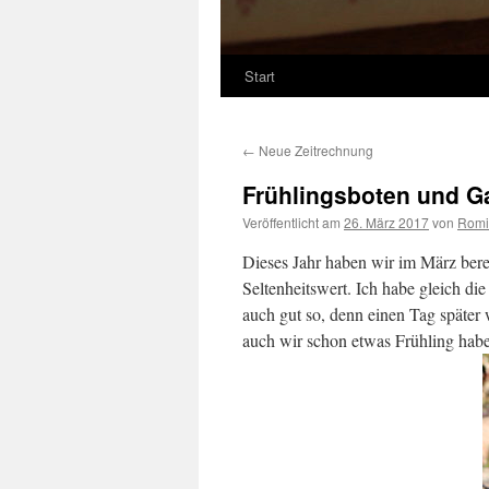
Start
←
Neue Zeitrechnung
Frühlingsboten und G
Veröffentlicht am
26. März 2017
von
Romi
Dieses Jahr haben wir im März berei
Seltenheitswert. Ich habe gleich di
auch gut so, denn einen Tag später 
auch wir schon etwas Frühling hab