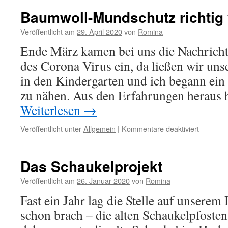
Garten
Baumwoll-Mundschutz richtig
Veröffentlicht am
29. April 2020
von
Romina
Ende März kamen bei uns die Nachricht
des Corona Virus ein, da ließen wir un
in den Kindergarten und ich begann ein
zu nähen. Aus den Erfahrungen heraus
Weiterlesen
→
für
Veröffentlicht unter
Allgemein
|
Kommentare deaktiviert
Baumwol
Mundsch
richtig
Das Schaukelprojekt
verwend
Veröffentlicht am
26. Januar 2020
von
Romina
Fast ein Jahr lag die Stelle auf unserem 
schon brach – die alten Schaukelpfoste