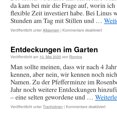
da kam bei mir die Frage auf, worin ich 
flexible Zeit investiert habe. Bei Linus 
Stunden am Tag mit Stillen und …
Weit
für
Veröffentlicht unter
Allgemein
|
Kommentare deaktiviert
Elternzei
in
Krisenze
Entdeckungen im Garten
Veröffentlicht am
10. Mai 2020
von
Romina
Man sollte meinen, dass wir nach 4 Jah
kennen, aber nein, wir kennen noch nich
Namen. Zu der Pfefferminze im Rosenbe
Jahr noch weitere Entdeckungen hinzuf
– eine selten gewordene und …
Weiterl
für
Veröffentlicht unter
Tranholmen
|
Kommentare deaktiviert
Entde
im