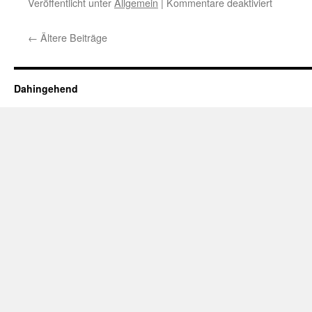
für
Veröffentlicht unter
Allgemein
|
Kommentare deaktiviert
Ein
Kommen
←
Ältere Beiträge
zur
Wahrne
unseres
Klimas
Dahingehend
–
nicht
für
schwach
Nerven