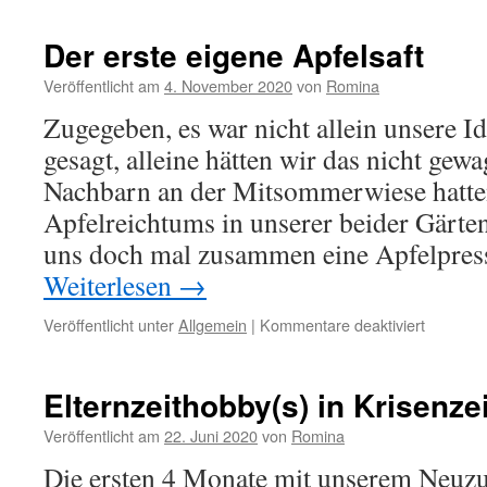
Der erste eigene Apfelsaft
Veröffentlicht am
4. November 2020
von
Romina
Zugegeben, es war nicht allein unsere I
gesagt, alleine hätten wir das nicht gew
Nachbarn an der Mitsommerwiese hatten
Apfelreichtums in unserer beider Gärten
uns doch mal zusammen eine Apfelpre
Weiterlesen
→
für
Veröffentlicht unter
Allgemein
|
Kommentare deaktiviert
Der
erste
eigene
Elternzeithobby(s) in Krisenze
Apfelsaft
Veröffentlicht am
22. Juni 2020
von
Romina
Die ersten 4 Monate mit unserem Neuzu