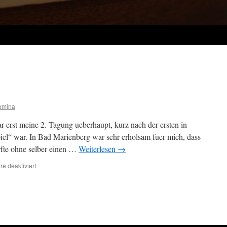
omina
 erst meine 2. Tagung ueberhaupt, kurz nach der ersten in
iel“ war. In Bad Marienberg war sehr erholsam fuer mich, dass
rfte ohne selber einen …
Weiterlesen
→
für
e deaktiviert
Bad
Marienberg