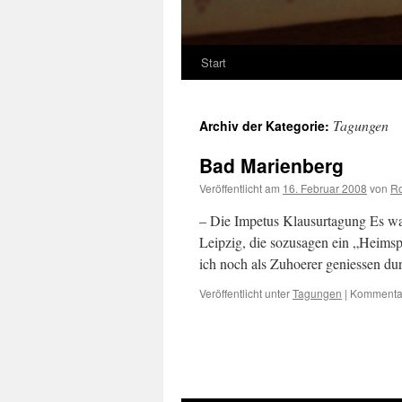
Start
Tagungen
Archiv der Kategorie:
Bad Marienberg
Veröffentlicht am
16. Februar 2008
von
R
– Die Impetus Klausurtagung Es war
Leipzig, die sozusagen ein „Heimsp
ich noch als Zuhoerer geniessen du
Veröffentlicht unter
Tagungen
|
Kommentar