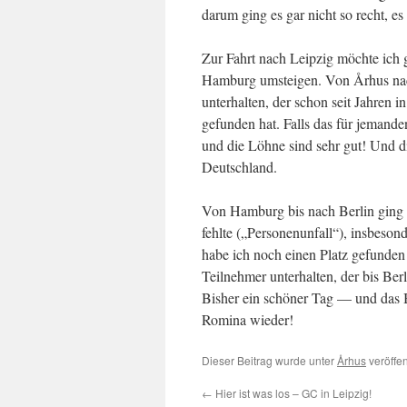
darum ging es gar nicht so recht, e
Zur Fahrt nach Leipzig möchte ich g
Hamburg umsteigen. Von Århus na
unterhalten, der schon seit Jahren 
gefunden hat. Falls das für jemande
und die Löhne sind sehr gut! Und di
Deutschland.
Von Hamburg bis nach Berlin ging d
fehlte („Personenunfall“), insbeson
habe ich noch einen Platz gefunde
Teilnehmer unterhalten, der bis Berl
Bisher ein schöner Tag — und das B
Romina wieder!
Dieser Beitrag wurde unter
Århus
veröffen
←
Hier ist was los – GC in Leipzig!