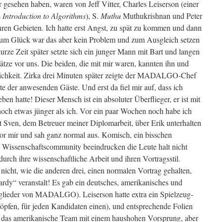
r gesehen haben, waren von Jeff Vitter, Charles Leiserson (einer
s
Introduction to Algorithms
), S.
Muthu
Muthukrishnan und Peter
ren Gebieten. Ich hatte erst Angst, zu spät zu kommen und dann
um Glück war das aber kein Problem und zum Ausgleich setzen
urze Zeit später setzte sich ein junger Mann mit Bart und langen
lätze vor uns. Die beiden, die mit mir waren, kannten ihn und
flichkeit. Zirka drei Minuten später zeigte der MADALGO-Chef
e der anwesenden Gäste. Und erst da fiel mir auf, dass ich
n hatte! Dieser Mensch ist ein absoluter Überflieger, er ist mit
och etwas jünger als ich. Vor ein paar Wochen noch habe ich
 Sven, dem Betreuer meiner Diplomarbeit, über Erik unterhalten
vor mir und sah ganz normal aus. Komisch, ein bisschen
r Wissenschaftscommunity beeindrucken die Leute halt nicht
rch ihre wissenschaftliche Arbeit und ihren Vortragsstil.
 nicht, wie die anderen drei, einen normalen Vortrag gehalten,
rdy“ veranstalt! Es gab ein deutsches, amerikanisches und
lieder von MADALGO). Leiserson hatte extra ein Spielzeug-
öpfen, für jeden Kandidaten einen), und entsprechende Folien
s das amerikanische Team mit einem haushohen Vorsprung, aber