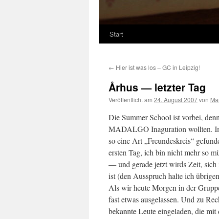
Start
←
Hier ist was los – GC in Leipzig!
Århus — letzter Tag
Veröffentlicht am
24. August 2007
von
Ma
Die Summer School ist vorbei, den
MADALGO Inaguration wollten. Inz
so eine Art „Freundeskreis“ gefunde
ersten Tag, ich bin nicht mehr so m
— und gerade jetzt wirds Zeit, sic
ist (den Ausspruch halte ich übrigen
Als wir heute Morgen in der Gr
fast etwas ausgelassen. Und zu Rech
bekannte Leute eingeladen, die m