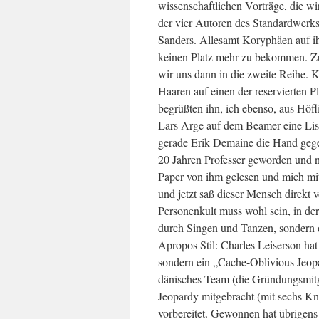
wissenschaftlichen Vorträge, die wi
der vier Autoren des Standardwerk
Sanders. Allesamt Koryphäen auf ih
keinen Platz mehr zu bekommen. Z
wir uns dann in die zweite Reihe. K
Haaren auf einen der reservierten P
begrüßten ihn, ich ebenso, aus Hö
Lars Arge auf dem Beamer eine List
gerade Erik Demaine die Hand gegebe
20 Jahren Professer geworden und n
Paper von ihm gelesen und mich mit
und jetzt saß dieser Mensch direkt 
Personenkult muss wohl sein, in de
durch Singen und Tanzen, sondern du
Apropos Stil: Charles Leiserson hat
sondern ein „Cache-Oblivious Jeopa
dänisches Team (die Gründungsmitg
Jeopardy mitgebracht (mit sechs Kn
vorbereitet. Gewonnen hat übrigen