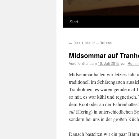
Start
←
Das 1. Mal in – Brüssel
Midsommar auf Tranh
Veröffentlicht am
10. Juli 2015
von
Romin
Midsommar hatten wir letztes Jahr a
traditionell im Schärengarten aussi
Tranholmen, es waren gerade mal 15
so mit, es war kühl und regnerisch
dem Boot oder an der Fährenhalteste
sill
(Hering) in unterschiedlichen Sor
sondern bei uns in der großen Küch
Danach bastelten wir ein paar Blu